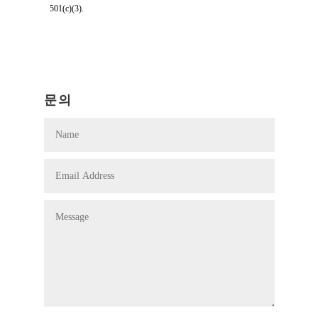
501(c)(3).
문의