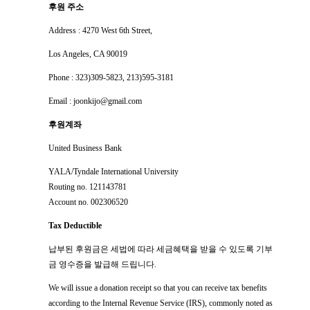
후원 주소
Address : 4270 West 6th Street,
Los Angeles, CA 90019
Phone : 323)309-5823, 213)595-3181
Email : joonkijo@gmail.com
후원계좌
United Business Bank
YALA/Tyndale International University
Routing no. 121143781
Account no. 002306520
Tax Deductible
납부된 후원금은 세법에 따라 세금혜택을 받을 수 있도록 기부
금 영수증을 발급해 드립니다.
We will issue a donation receipt so that you can receive tax benefits
according to the Internal Revenue Service (IRS),
commonly noted as